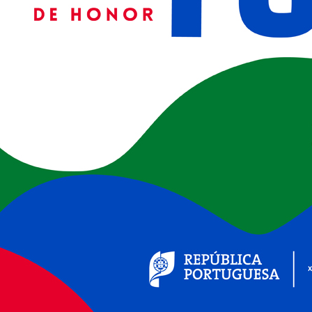
(ver+)