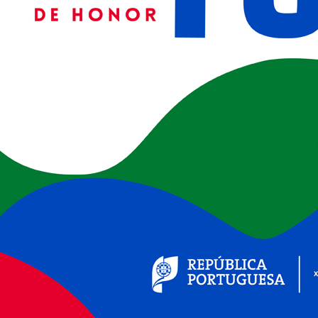
(ver+)