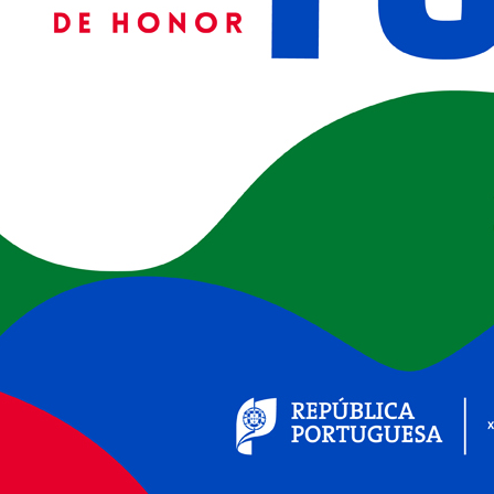
(ver+)