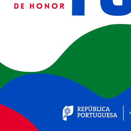
(ver+)