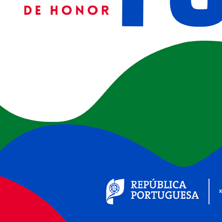
(ver+)